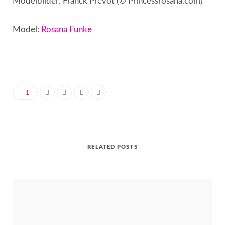
Modelbilder: Franck Prévot (© Princessrosana.com)
Model:
Rosana Funke
1
RELATED POSTS