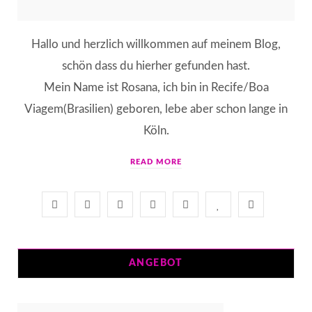
Hallo und herzlich willkommen auf meinem Blog,
schön dass du hierher gefunden hast.
Mein Name ist Rosana, ich bin in Recife/Boa
Viagem(Brasilien) geboren, lebe aber schon lange in
Köln.
READ MORE
F
T
I
P
T
B
Y
a
w
n
i
u
l
o
c
i
s
n
m
o
u
ANGEBOT
e
t
t
t
b
g
T
b
t
a
e
l
L
u